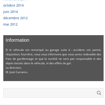
octobre 2014
juin 2014
décembre 2012
mai 2012
Information
Si le véhicule est remorqué au garage suite à : accident, vol, panne,
réquisition, fourrière, nous vous informons que vous serez redevable des
frais de gardiennage et que la société ne sera pas responsable ni des
objets laissés dans le véhicule, ni des effets du gel.
La direction,
M. José Carneiro.