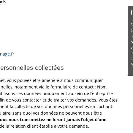
rts
S
à
n
r
s
l
nage.fr
L
M
personnelles collectées
ternet, vous pouvez être amené·e à nous communiquer
elles, notamment via le formulaire de contact : Nom,
tilisons ces données uniquement au sein de l’entreprise
in de vous contacter et de traiter vos demandes. Vous êtes
ment la collecte de vos données personnelles en cochant
laire, sans quoi vos données ne peuvent nous être
ous nous transmettez ne feront jamais l’objet d’une
e la relation client établie à votre demande.