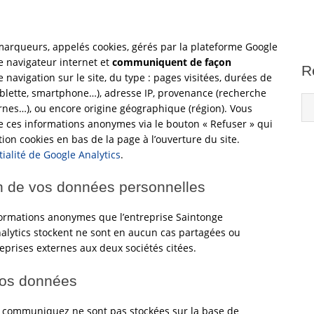
 marqueurs, appelés cookies, gérés par la plateforme Google
re navigateur internet et
communiquent de façon
R
 navigation sur le site, du type : pages visitées, durées de
 tablette, smartphone…), adresse IP, provenance (recherche
ernes…), ou encore origine géographique (région). Vous
e ces informations anonymes via le bouton « Refuser » qui
ion cookies en bas de la page à l’ouverture du site.
tialité de Google Analytics
.
ion de vos données personnelles
formations anonymes que l’entreprise Saintonge
lytics stockent ne sont en aucun cas partagées ou
eprises externes aux deux sociétés citées.
vos données
 communiquez ne sont pas stockées sur la base de