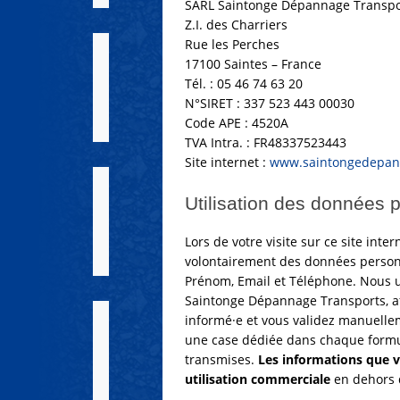
SARL Saintonge Dépannage Transpo
Z.I. des Charriers
Rue les Perches
17100 Saintes – France
Tél. : 05 46 74 63 20
N°SIRET : 337 523 443 00030
Code APE : 4520A
TVA Intra. : FR48337523443
Site internet :
www.saintongedepan
Utilisation des données 
Lors de votre visite sur ce site in
volontairement des données personn
Prénom, Email et Téléphone. Nous u
Saintonge Dépannage Transports, af
informé·e et vous validez manuelle
une case dédiée dans chaque formu
transmises.
Les informations que v
utilisation commerciale
en dehors d