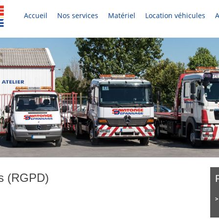
Accueil
Nos services
Matériel
Location véhicules
A
es (RGPD)
>