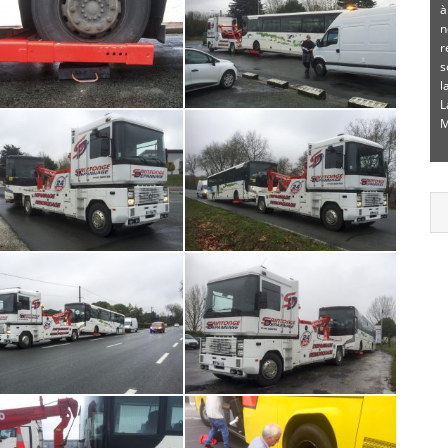
à
n
r
s
l
L
M