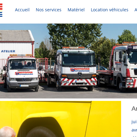
Accueil
Nos services
Matériel
Location véhicules
A
A
ju
av