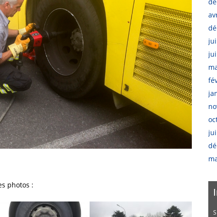
dé
av
dé
ju
ju
ma
fé
ja
no
oc
ju
dé
ma
es photos :
S