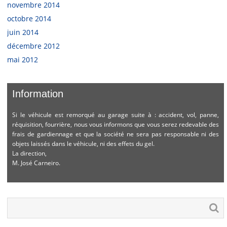
novembre 2014
octobre 2014
juin 2014
décembre 2012
mai 2012
Information
Si le véhicule est remorqué au garage suite à : accident, vol, panne,
réquisition, fourrière, nous vous informons que vous serez redevable des
frais de gardiennage et que la société ne sera pas responsable ni des
objets laissés dans le véhicule, ni des effets du gel.
La direction,
M. José Carneiro.